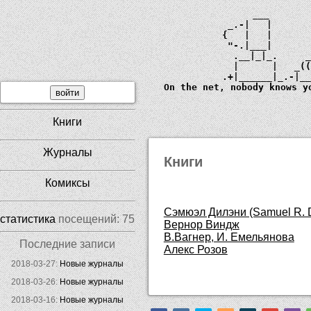
             ___       
         _.-|   |      
        {   |   |      
         "-.|___|      
          .__|_|_.     
          |      |   _
        .+|______|_.-|_
  On the net, nobody knows y
Книги
Журналы
Книги
Комиксы
Сэмюэл Дилэни (Samuel R. 
статистика
посещений:
75
Вернор Виндж
В.Вагнер, И. Емельянова
Последние записи
Алекс Розов
2018-03-27:
Новые журналы
2018-03-26:
Новые журналы
2018-03-16:
Новые журналы