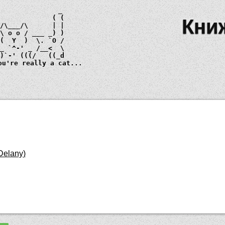
Кни
 \ 
o o
_)
ou're really a cat...
Delany)